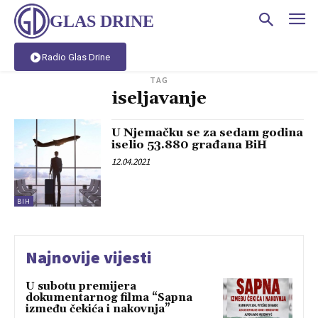
GLAS DRINE
Radio Glas Drine
TAG
iseljavanje
U Njemačku se za sedam godina
iselio 53.880 građana BiH
12.04.2021
BIH
Najnovije vijesti
U subotu premijera
dokumentarnog filma “Sapna
između čekića i nakovnja”