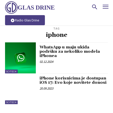
GLAS DRINE
Radio Glas Drine
TAG
iphone
WhatsApp u maju ukida
podršku za nekoliko modela
iPhonea
02.12.2024
SCITECH
iPhone korisnicima je dostupan
iOS 17: Evo koje novitete donosi
20.09.2023
SCITECH