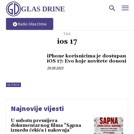
GLAS DRINE
Radio Glas Drine
TAG
ios 17
iPhone korisnicima je dostupan
iOS 17: Evo koje novitete donosi
20.09.2023
SCITECH
Najnovije vijesti
U subotu premijera
dokumentarnog filma “Sapna
između čekića i nakovnja”