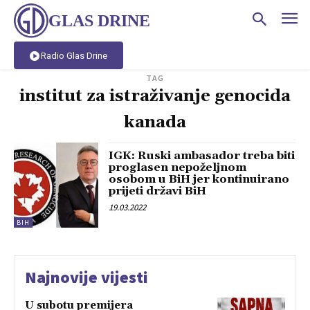
GLAS DRINE
Radio Glas Drine
TAG
institut za istraživanje genocida
kanada
IGK: Ruski ambasador treba biti
proglasen nepoželjnom
osobom u BiH jer kontinuirano
prijeti državi BiH
19.03.2022
BIH
Najnovije vijesti
U subotu premijera