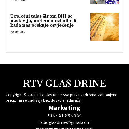
Toplotni talas širom BiH se
nastavlja, meteorolozi otkrili
kada nas očekuje osvježenje
04.08.2026
RTV GLAS DRINE
Copyright © 2021. RTV Glas Drine Sva prava zadržana. Zabranjeno
preuzimanje sadržaja bez dozvole izdavača.
Marketing
+387 61 898 964
radioglasdrine@gmail.com