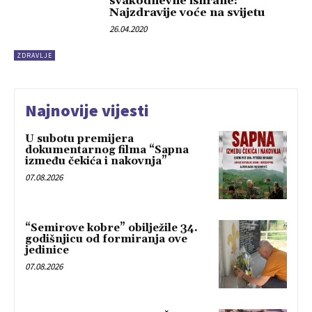
svakodnevne ishrane:
Najzdravije voće na svijetu
26.04.2020
ZDRAVLJE
Najnovije vijesti
U subotu premijera
dokumentarnog filma “Sapna
između čekića i nakovnja”
07.08.2026
“Semirove kobre” obilježile 34.
godišnjicu od formiranja ove
jedinice
07.08.2026