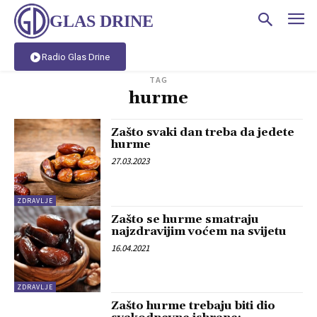
GLAS DRINE
Radio Glas Drine
TAG
hurme
Zašto svaki dan treba da jedete
hurme
27.03.2023
ZDRAVLJE
Zašto se hurme smatraju
najzdravijim voćem na svijetu
16.04.2021
ZDRAVLJE
Zašto hurme trebaju biti dio