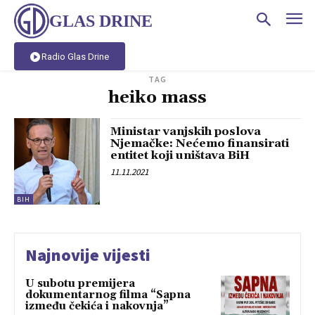
GLAS DRINE
Radio Glas Drine
TAG
heiko mass
Ministar vanjskih poslova
Njemačke: Nećemo finansirati
entitet koji uništava BiH
11.11.2021
BIH
Najnovije vijesti
U subotu premijera
dokumentarnog filma “Sapna
između čekića i nakovnja”