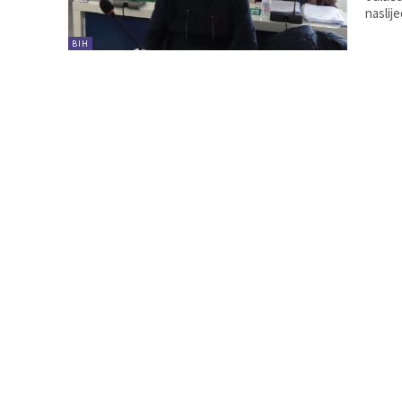
naslij
BIH