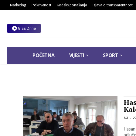
Marketing
Pokrivenost
Kodeks ponašanja
Izjava o transparentnosti
Glas Drine
POČETNA
VIJESTI
SPORT
Has
Kal
NA
-
22
Hasan 
odluče