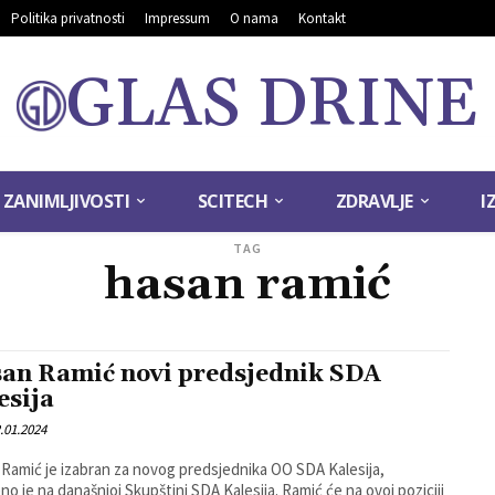
Politika privatnosti
Impressum
O nama
Kontakt
GLAS DRINE
ZANIMLJIVOSTI
SCITECH
ZDRAVLJE
I
TAG
hasan ramić
an Ramić novi predsjednik SDA
esija
.01.2024
Ramić je izabran za novog predsjednika OO SDA Kalesija,
no je na današnjoj Skupštini SDA Kalesija. Ramić će na ovoj poziciji