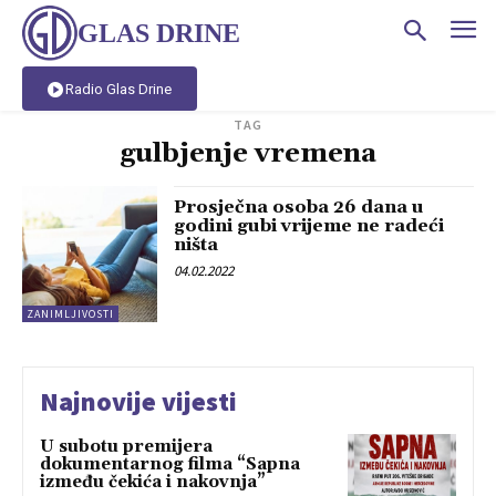
GLAS DRINE
Radio Glas Drine
TAG
gulbjenje vremena
Prosječna osoba 26 dana u
godini gubi vrijeme ne radeći
ništa
04.02.2022
ZANIMLJIVOSTI
Najnovije vijesti
U subotu premijera
dokumentarnog filma “Sapna
između čekića i nakovnja”