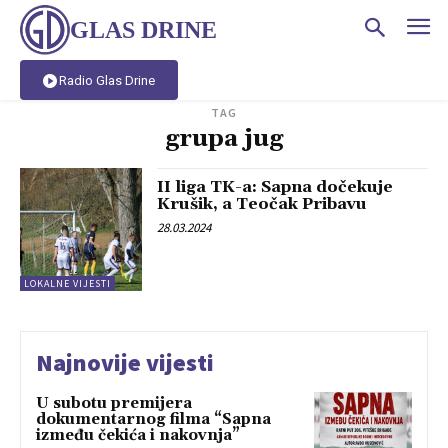
GLAS DRINE
Radio Glas Drine
TAG
grupa jug
II liga TK-a: Sapna dočekuje
Krušik, a Teočak Pribavu
28.03.2024
LOKALNE VIJESTI
Najnovije vijesti
U subotu premijera
dokumentarnog filma “Sapna
između čekića i nakovnja”