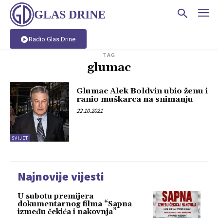
GLAS DRINE
Radio Glas Drine
TAG
glumac
Glumac Alek Boldvin ubio ženu i
ranio muškarca na snimanju
22.10.2021
SVIJET
Najnovije vijesti
U subotu premijera
dokumentarnog filma “Sapna
između čekića i nakovnja”