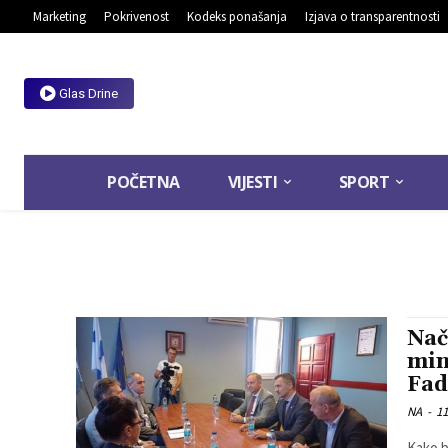
Marketing
Pokrivenost
Kodeks ponašanja
Izjava o transparentnosti
Glas Drine
POČETNA
VIJESTI
SPORT
Nač
min
Fad
NA
-
11
Kako b