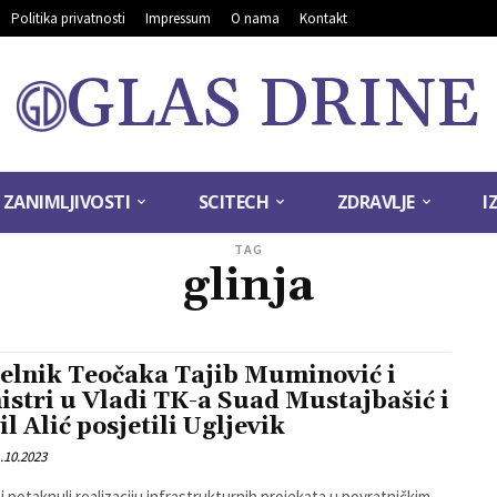
Politika privatnosti
Impressum
O nama
Kontakt
GLAS DRINE
ZANIMLJIVOSTI
SCITECH
ZDRAVLJE
I
TAG
glinja
elnik Teočaka Tajib Muminović i
istri u Vladi TK-a Suad Mustajbašić i
il Alić posjetili Ugljevik
.10.2023
i potaknuli realizaciju infrastrukturnih projekata u povratničkim