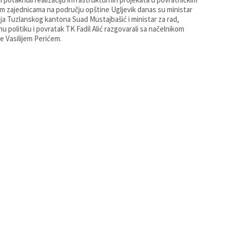
m zajednicama na području opštine Ugljevik danas su ministar
ija Tuzlanskog kantona Suad Mustajbašić i ministar za rad,
lnu politiku i povratak TK Fadil Alić razgovarali sa načelnikom
e Vasilijem Perićem.