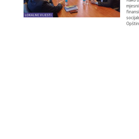
mjesni
finans
LOKALNE VIJESTI
socija
Opštin