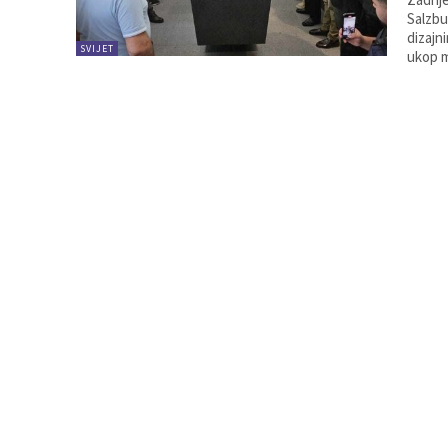
Salzbu
dizajn
SVIJET
ukop 