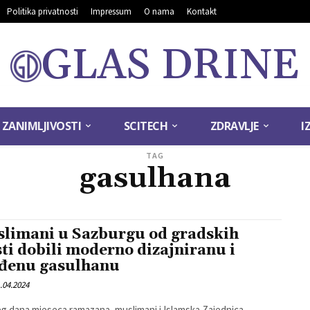
Politika privatnosti
Impressum
O nama
Kontakt
GLAS DRINE
ZANIMLJIVOSTI
SCITECH
ZDRAVLJE
I
TAG
gasulhana
limani u Sazburgu od gradskih
sti dobili moderno dizajniranu i
đenu gasulhanu
.04.2024
g dana mjeseca ramazana, muslimani i Islamska Zajednica