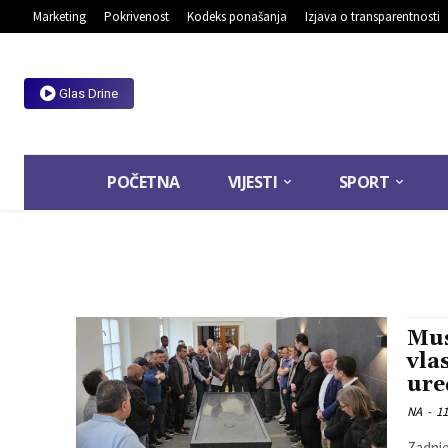
Marketing
Pokrivenost
Kodeks ponašanja
Izjava o transparentnosti
Glas Drine
POČETNA
VIJESTI
SPORT
Mus
vla
ure
NA
-
11
Zadnje