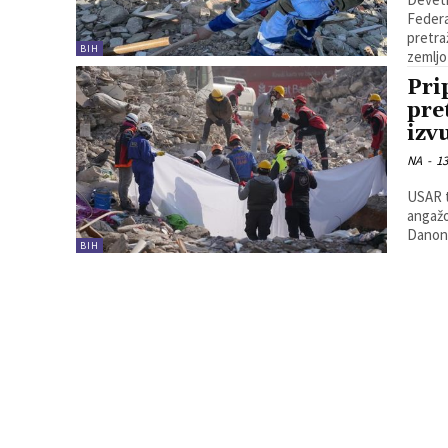
Federa
pretra
BIH
zemljo
Pri
pre
izv
NA
-
13
USAR t
angažo
Danono
BIH