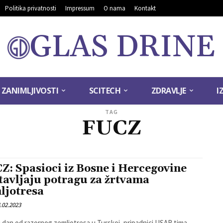
Politika privatnosti
Impressum
O nama
Kontakt
GLAS DRINE
ZANIMLJIVOSTI
SCITECH
ZDRAVLJE
I
TAG
FUCZ
Z: Spasioci iz Bosne i Hercegovine
tavljaju potragu za žrtvama
ljotresa
.02.2023
 dan od razornog zemljotresa u Turskoj, pripadnici USAR tima