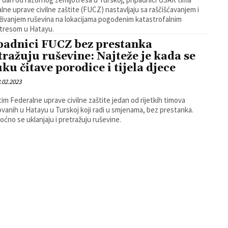
lne uprave civilne zaštite (FUCZ) nastavljaju sa raščišćavanjem i
živanjem ruševina na lokacijama pogođenim katastrofalnim
tresom u Hatayu.
padnici FUCZ bez prestanka
tražuju ruševine: Najteže je kada se
uku čitave porodice i tijela djece
.02.2023
im Federalne uprave civilne zaštite jedan od rijetkih timova
vanih u Hatayu u Turskoj koji radi u smjenama, bez prestanka.
ćno se uklanjaju i pretražuju ruševine.