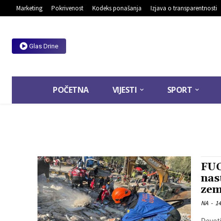
Marketing
Pokrivenost
Kodeks ponašanja
Izjava o transparentnosti
Glas Drine
POČETNA
VIJESTI
SPORT
FUC
nas
zem
NA
-
14
Deveti