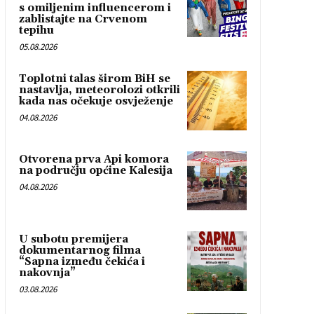
s omiljenim influencerom i
zablistajte na Crvenom
tepihu
05.08.2026
Toplotni talas širom BiH se
nastavlja, meteorolozi otkrili
kada nas očekuje osvježenje
04.08.2026
Otvorena prva Api komora
na području općine Kalesija
04.08.2026
U subotu premijera
dokumentarnog filma
“Sapna između čekića i
nakovnja”
03.08.2026