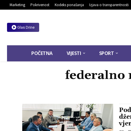
Marketing
Pokrivenost
Kodeks ponašanja
Izjava o transparentnosti
Glas Drine
POČETNA
VIJESTI
SPORT
federalno 
Pod
dže
vje