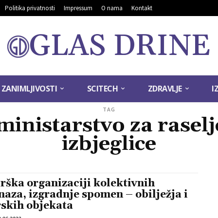
Politika privatnosti
Impressum
O nama
Kontakt
GLAS DRINE
ZANIMLJIVOSTI
SCITECH
ZDRAVLJE
I
TAG
ministarstvo za raselj
izbjeglice
rška organizaciji kolektivnih
naza, izgradnje spomen – obilježja i
rskih objekata