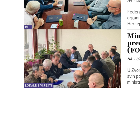
NA
-
09
Federa
organiz
Herce
BIH
Min
pre
(F
NA
-
07
U Zvor
svih p
minist
LOKALNE VIJESTI