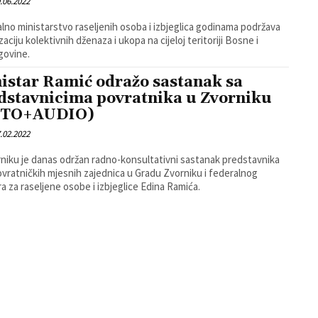
.06.2022
lno ministarstvo raseljenih osoba i izbjeglica godinama podržava
aciju kolektivnih dženaza i ukopa na cijeloj teritoriji Bosne i
govine.
istar Ramić odražo sastanak sa
dstavnicima povratnika u Zvorniku
OTO+AUDIO)
.02.2022
niku je danas održan radno-konsultativni sastanak predstavnika
ovratničkih mjesnih zajednica u Gradu Zvorniku i federalnog
ra za raseljene osobe i izbjeglice Edina Ramića.