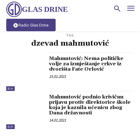
GLAS DRINE
Radio Glas Drine
TAG
dzevad mahmutović
Mahmutović: Nema političke
volje za izmještanje crkve iz
dvorišta Fate Orlović
15.01.2021
BIH
Mahmutović podnio krivičnu
prijavu protiv direktorice škole
koja je kaznila učenicu zbog
Dana državnosti
14.01.2021
BIH