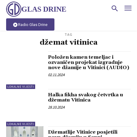
GLAS DRINE
Radio Glas Drine
TAG
džemat vitinica
Položen kamen temeljac i
ozvaničen projekat izgradnje
nove džamije u Vitinici (AUDIO)
02.11.2024
LOKALNE VIJESTI
Halka fikha svakog četvrtka u
džematu Vitinica
28.10.2024
LOKALNE VIJESTI
Džematlije Vitinice posjetili