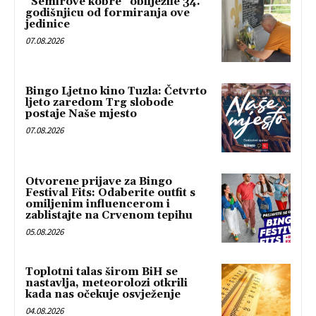
“Semirove kobre” obilježile 34.
godišnjicu od formiranja ove
jedinice
07.08.2026
Bingo Ljetno kino Tuzla: Četvrto
ljeto zaredom Trg slobode
postaje Naše mjesto
07.08.2026
Otvorene prijave za Bingo
Festival Fits: Odaberite outfit s
omiljenim influencerom i
zablistajte na Crvenom tepihu
05.08.2026
Toplotni talas širom BiH se
nastavlja, meteorolozi otkrili
kada nas očekuje osvježenje
04.08.2026