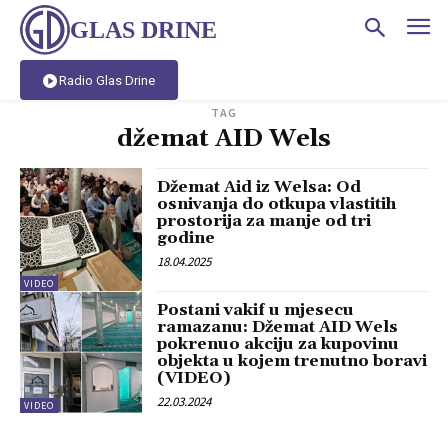
GLAS DRINE
Radio Glas Drine
TAG
džemat AID Wels
Džemat Aid iz Welsa: Od
osnivanja do otkupa vlastitih
prostorija za manje od tri
godine
18.04.2025
VIDEO
Postani vakif u mjesecu
ramazanu: Džemat AID Wels
pokrenuo akciju za kupovinu
objekta u kojem trenutno boravi
(VIDEO)
22.03.2024
VIDEO