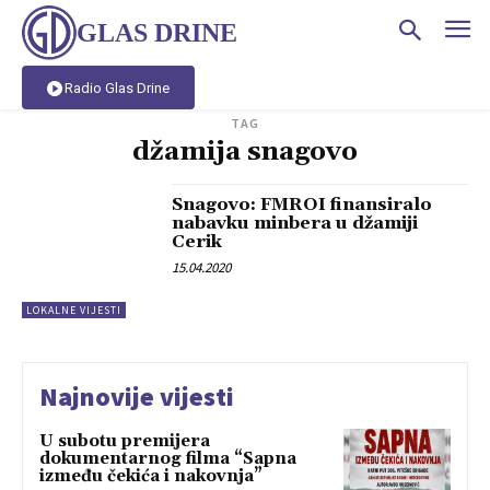
GLAS DRINE
Radio Glas Drine
TAG
džamija snagovo
Snagovo: FMROI finansiralo
nabavku minbera u džamiji
Cerik
15.04.2020
LOKALNE VIJESTI
Najnovije vijesti
U subotu premijera
dokumentarnog filma “Sapna
između čekića i nakovnja”