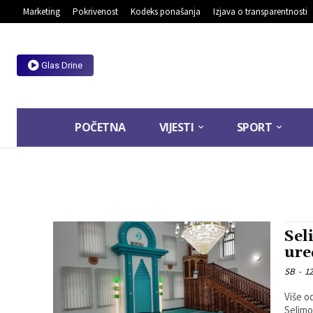
Marketing
Pokrivenost
Kodeks ponašanja
Izjava o transparentnosti
Glas Drine
POČETNA
VIJESTI
SPORT
Sel
ure
SB
-
12
Više o
Selimo