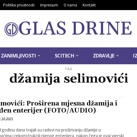
Politika privatnosti
Impressum
O nama
Kontakt
GLAS DRINE
ZANIMLJIVOSTI
SCITECH
ZDRAVLJE
I
TAG
džamija selimovići
imovići: Proširena mjesna džamija i
đen enterijer (FOTO/AUDIO)
.10.2021
d godinu dana trajali su radovi na proširivanju džamije u
vićima i rekonstrukciji njenog enterijera, nakon čega je ovaj vjerski