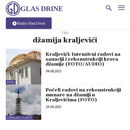
GLAS DRINE
Radio Glas Drine
TAG
džamija kraljevići
Kraljevići: Intenzivni radovi na
sanaciji i rekonstrukciji krova
džamije (FOTO/AUDIO)
04.08.2021
FOTO
Počeli radovi na rekonstrukciji
munare na džamiji u
Kraljevićima (FOTO)
29.04.2021
LOKALNE VIJESTI