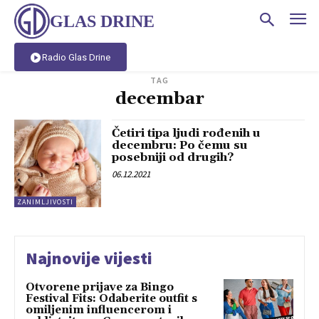
GLAS DRINE
Radio Glas Drine
TAG
decembar
Četiri tipa ljudi rođenih u
decembru: Po čemu su
posebniji od drugih?
06.12.2021
ZANIMLJIVOSTI
Najnovije vijesti
Otvorene prijave za Bingo
Festival Fits: Odaberite outfit s
omiljenim influencerom i