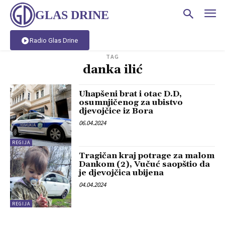
GLAS DRINE
Radio Glas Drine
TAG
danka ilić
Uhapšeni brat i otac D.D,
osumnjičenog za ubistvo
djevojčice iz Bora
06.04.2024
REGIJA
Tragičan kraj potrage za malom
Dankom (2), Vučuć saopštio da
je djevojčica ubijena
04.04.2024
REGIJA