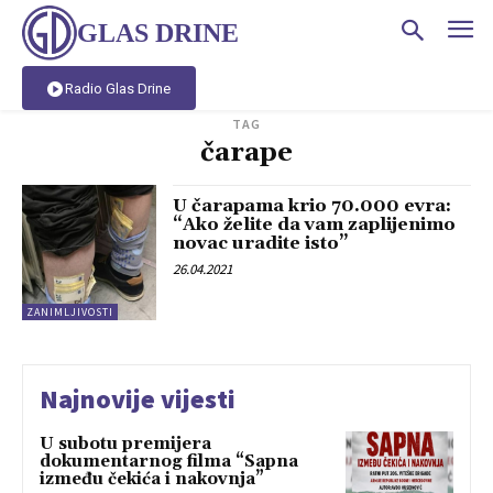
GLAS DRINE
Radio Glas Drine
TAG
čarape
U čarapama krio 70.000 evra:
“Ako želite da vam zaplijenimo
novac uradite isto”
26.04.2021
ZANIMLJIVOSTI
Najnovije vijesti
U subotu premijera
dokumentarnog filma “Sapna
između čekića i nakovnja”