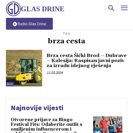
GLAS DRINE
Radio Glas Drine
TAG
brza cesta
Brza cesta Šićki Brod – Dubrave
– Kalesija: Raspisan javni poziv
za izradu idejnog rješenja
11.03.2024
BIH
Najnovije vijesti
Otvorene prijave za Bingo
Festival Fits: Odaberite outfit s
omiljenim influencerom i