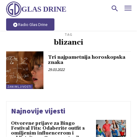
GLAS DRINE
Radio Glas Drine
TAG
blizanci
Tri najpametnija horoskopska
znaka
29.03.2022
ZANIMLJIVOSTI
Najnovije vijesti
Otvorene prijave za Bingo
Festival Fits: Odaberite outfit s
omiljenim influencerom i