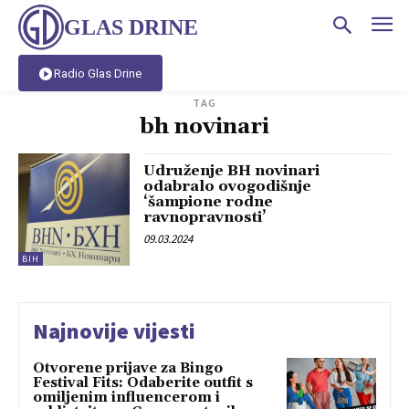
GLAS DRINE
Radio Glas Drine
TAG
bh novinari
Udruženje BH novinari
odabralo ovogodišnje
‘šampione rodne
ravnopravnosti’
09.03.2024
BIH
Najnovije vijesti
Otvorene prijave za Bingo
Festival Fits: Odaberite outfit s
omiljenim influencerom i