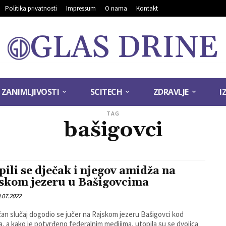
Politika privatnosti
Impressum
O nama
Kontakt
GLAS DRINE
ZANIMLJIVOSTI
SCITECH
ZDRAVLJE
I
TAG
bašigovci
pili se dječak i njegov amidža na
skom jezeru u Bašigovcima
.07.2022
čan slučaj dogodio se jučer na Rajskom jezeru Bašigovci kod
ca, a kako je potvrđeno federalnim medijima, utopila su se dvojica