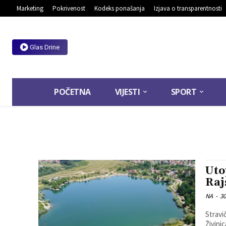
Marketing
Pokrivenost
Kodeks ponašanja
Izjava o transparentnosti
Glas Drine
POČETNA
VIJESTI
SPORT
Uto
Raj
NA
-
30
Stravi
Živini