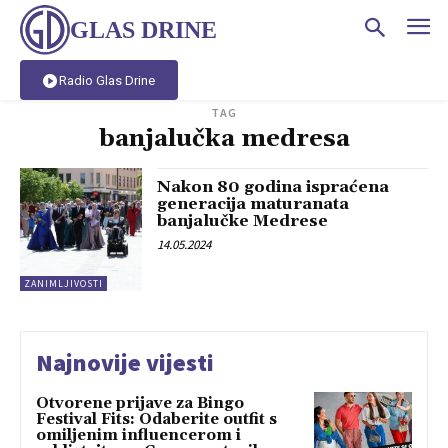
GLAS DRINE
Radio Glas Drine
TAG
banjalučka medresa
Nakon 80 godina ispraćena
generacija maturanata
banjalučke Medrese
14.05.2024
ZANIMLJIVOSTI
Najnovije vijesti
Otvorene prijave za Bingo
Festival Fits: Odaberite outfit s
omiljenim influencerom i