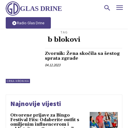
GLAS DRINE
Radio Glas Drine
TAG
b blokovi
Zvornik: Žena skočila sa šestog
sprata zgrade
04.12.2023
CRNA HRONIKA
Najnovije vijesti
Otvorene prijave za Bingo
Festival Fits: Odaberite outfit s
omiljenim influencerom i