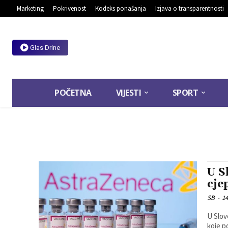
Marketing
Pokrivenost
Kodeks ponašanja
Izjava o transparentnosti
Glas Drine
POČETNA
VIJESTI
SPORT
U S
cje
SB
-
14
U Slov
koje p