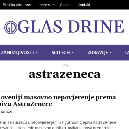
Politika privatnosti
Impressum
O nama
Kontakt
GLAS DRINE
ZANIMLJIVOSTI
SCITECH
ZDRAVLJE
I
TAG
astrazeneca
loveniji masovno nepovjerenje prema
pivu AstraZenece
.04.2021
eniji se susreću s nepovjerenjem u sigurnost cjepiva AstraZenece
ozvani na cijepljenje masovno odbijaju, makar je nova preporuka