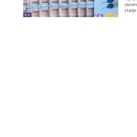
sloven
starij
BIH