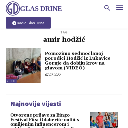
GLAS DRINE
Radio Glas Drine
TAG
amir hodžić
Pomozimo sedmočlanoj
porodici Hodžić iz Lukavice
Gornje da dobiju krov na
glavom (VIDEO)
07.07.2022
VIDEO
Najnovije vijesti
Otvorene prijave za Bingo
Festival Fits: Odaberite outfit s
omiljenim influencerom i