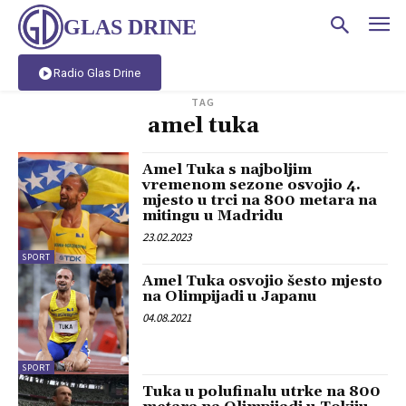
GLAS DRINE
Radio Glas Drine
TAG
amel tuka
Amel Tuka s najboljim
vremenom sezone osvojio 4.
mjesto u trci na 800 metara na
mitingu u Madridu
23.02.2023
SPORT
Amel Tuka osvojio šesto mjesto
na Olimpijadi u Japanu
04.08.2021
SPORT
Tuka u polufinalu utrke na 800