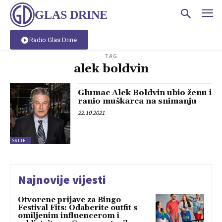
GLAS DRINE
Radio Glas Drine
TAG
alek boldvin
Glumac Alek Boldvin ubio ženu i
ranio muškarca na snimanju
22.10.2021
SVIJET
Najnovije vijesti
Otvorene prijave za Bingo
Festival Fits: Odaberite outfit s
omiljenim influencerom i