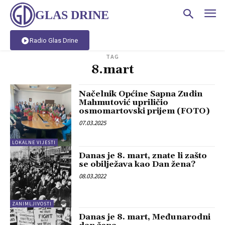
GLAS DRINE
Radio Glas Drine
TAG
8.mart
Načelnik Općine Sapna Zudin
Mahmutović upriličio
osmomartovski prijem (FOTO)
07.03.2025
LOKALNE VIJESTI
Danas je 8. mart, znate li zašto
se obilježava kao Dan žena?
08.03.2022
ZANIMLJIVOSTI
Danas je 8. mart, Međunarodni