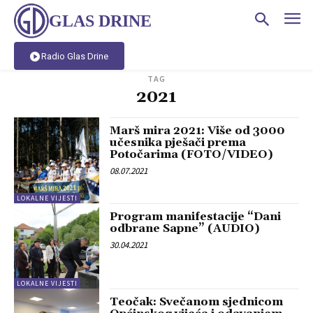
GLAS DRINE
Radio Glas Drine
TAG
2021
Marš mira 2021: Više od 3000
učesnika pješači prema
Potočarima (FOTO/VIDEO)
08.07.2021
LOKALNE VIJESTI
Program manifestacije “Dani
odbrane Sapne” (AUDIO)
30.04.2021
LOKALNE VIJESTI
Teočak: Svečanom sjednicom