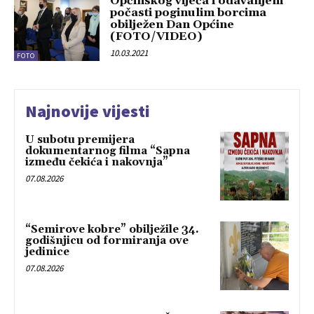
Općinskog vijeća i odavanjem
počasti poginulim borcima
obilježen Dan Općine
(FOTO/VIDEO)
10.03.2021
FOTO
Najnovije vijesti
U subotu premijera
dokumentarnog filma “Sapna
između čekića i nakovnja”
07.08.2026
“Semirove kobre” obilježile 34.
godišnjicu od formiranja ove
jedinice
07.08.2026