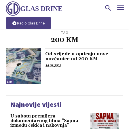
GLAS DRINE
Radio Glas Drine
TAG
200 KM
Od srijede u opticaju nove
novčanice od 200 KM
15.08.2022
BIH
Najnovije vijesti
U subotu premijera
dokumentarnog filma “Sapna
između čekića i nakovnja”