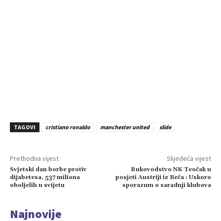
TAGOVI
cristiano ronaldo
manchester united
slide
Prethodna vijest
Slijedeća vijest
Svjetski dan borbe protiv
Rukovodstvo NK Teočak u
dijabetesa, 537 miliona
posjeti Austriji iz Beča : Uskoro
oboljelih u svijetu
sporazum o saradnji klubova
Najnovije