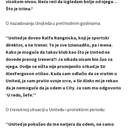
visokom nivou. Neću reći da izgledam bolje od njega…
Što je istina.“
O nazadovanju Unijteda u prethodnim godinama.
“United je doveo Ralfa Rangnicka, koji je sportski
direktor, a ne trener. To je sve iznenadilo, pa i mene.
Kako je moguće da takav klub kao što je United ne
dovede pravog trenera?! Ja nikada nisam bio čuo za
njega. Ovdje se ništa nije promijenilo otkad je Sir
AlexFerguson otišao. Kada sam odlučio da se vratim u
United, ja sam pratio svoje srce, a Sir Aleks mi je rekao
da je nemoguće da ja odem u City. Ja sam mu odgovorio
‘U redu, šefe.’“
O trenutnoj situaciji u Unitedu i proteklom periodu:
“United je pokušao da me natjera da odem, ne samo