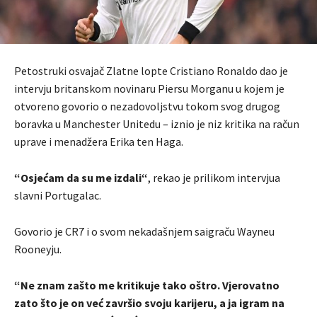
Petostruki osvajač Zlatne lopte Cristiano Ronaldo dao je
intervju britanskom novinaru Piersu Morganu u kojem je
otvoreno govorio o nezadovoljstvu tokom svog drugog
boravka u Manchester Unitedu – iznio je niz kritika na račun
uprave i menadžera Erika ten Haga.
“Osjećam da su me izdali“
, rekao je prilikom intervjua
slavni Portugalac.
Govorio je CR7 i o svom nekadašnjem saigraču Wayneu
Rooneyju.
“Ne znam zašto me kritikuje tako oštro. Vjerovatno
zato što je on već završio svoju karijeru, a ja igram na