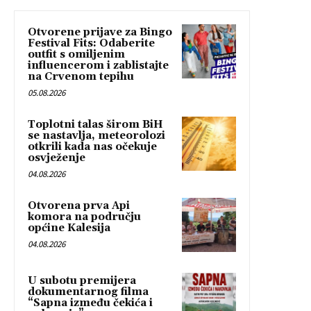
Otvorene prijave za Bingo
Festival Fits: Odaberite
outfit s omiljenim
influencerom i zablistajte
na Crvenom tepihu
05.08.2026
Toplotni talas širom BiH
se nastavlja, meteorolozi
otkrili kada nas očekuje
osvježenje
04.08.2026
Otvorena prva Api
komora na području
općine Kalesija
04.08.2026
U subotu premijera
dokumentarnog filma
“Sapna između čekića i