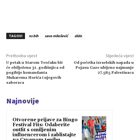
TAGOVI
ns bih
savo milošević
slide
Prethodna vijest
Slijedeća vijest
U petak u Starom Teočaku bit
Od početka izraelskih napada u
će obilježena 31. godišnjica od
Pojasu Gaze ubijeno najmanje
pogibije komandanta
27.585 Palestinaca
Muharema Horića i njegovih
saboraca
Najnovije
Otvorene prijave za Bingo
Festival Fits: Odaberite
outfit s omiljenim
influencerom i zablistajte
na Crvenom tepihu