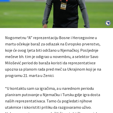
Nogometnu “A” reprezentaciju Bosne i Hercegovine u
martu očekuje baraž za odlazak na Evropsko prvenstvo,
koje će ovog ljeta biti održano u Njemačkoj. Posljednje
mečeve bh. tim je odigrao u novembru, a selektor Savo
Milošević period do baraža koristi da reprezentativce
upozna sa planom rada pred meč sa Ukrajinom koji je na
programu 21. marta u Zenici.
“U kontaktu sam sa igračima, a u narednom periodu
planiram putovanje u Njemačku i Tursku gdje igra dosta
naših reprezentativaca. Tamo ću pogledati njihove
utakmice i iskoristiti priliku da razgovaramo uživo.