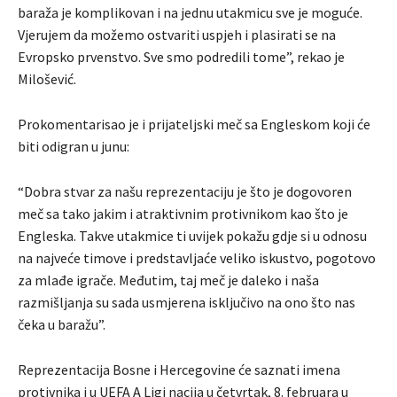
baraža je komplikovan i na jednu utakmicu sve je moguće.
Vjerujem da možemo ostvariti uspjeh i plasirati se na
Evropsko prvenstvo. Sve smo podredili tome”, rekao je
Milošević.
Prokomentarisao je i prijateljski meč sa Engleskom koji će
biti odigran u junu:
“Dobra stvar za našu reprezentaciju je što je dogovoren
meč sa tako jakim i atraktivnim protivnikom kao što je
Engleska. Takve utakmice ti uvijek pokažu gdje si u odnosu
na najveće timove i predstavljaće veliko iskustvo, pogotovo
za mlađe igrače. Međutim, taj meč je daleko i naša
razmišljanja su sada usmjerena isključivo na ono što nas
čeka u baražu”.
Reprezentacija Bosne i Hercegovine će saznati imena
protivnika i u UEFA A Ligi nacija u četvrtak, 8. februara u