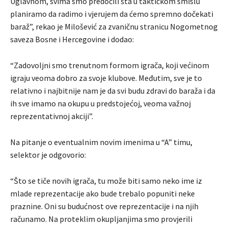
Uglavnom, svima smo predočili šta u taktičkom smislu
planiramo da radimo i vjerujem da ćemo spremno dočekati
baraž”, rekao je Milošević za zvaničnu stranicu Nogometnog
saveza Bosne i Hercegovine i dodao:
“Zadovoljni smo trenutnom formom igrača, koji većinom
igraju veoma dobro za svoje klubove. Međutim, sve je to
relativno i najbitnije nam je da svi budu zdravi do baraža i da
ih sve imamo na okupu u predstojećoj, veoma važnoj
reprezentativnoj akciji”.
Na pitanje o eventualnim novim imenima u “A” timu,
selektor je odgovorio:
“Što se tiče novih igrača, tu može biti samo neko ime iz
mlade reprezentacije ako bude trebalo popuniti neke
praznine. Oni su budućnost ove reprezentacije i na njih
računamo. Na proteklim okupljanjima smo provjerili