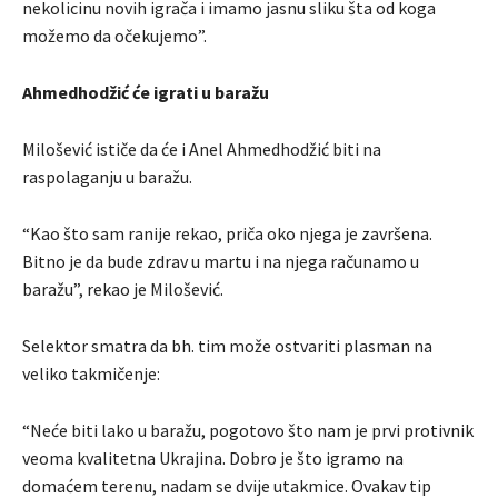
nekolicinu novih igrača i imamo jasnu sliku šta od koga
možemo da očekujemo”.
Ahmedhodžić će igrati u baražu
Milošević ističe da će i Anel Ahmedhodžić biti na
raspolaganju u baražu.
“Kao što sam ranije rekao, priča oko njega je završena.
Bitno je da bude zdrav u martu i na njega računamo u
baražu”, rekao je Milošević.
Selektor smatra da bh. tim može ostvariti plasman na
veliko takmičenje:
“Neće biti lako u baražu, pogotovo što nam je prvi protivnik
veoma kvalitetna Ukrajina. Dobro je što igramo na
domaćem terenu, nadam se dvije utakmice. Ovakav tip