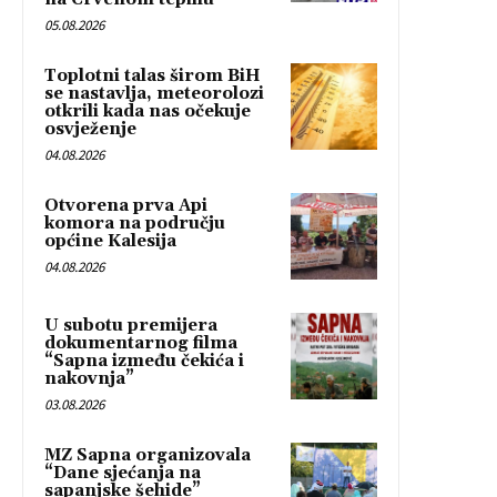
05.08.2026
Toplotni talas širom BiH
se nastavlja, meteorolozi
otkrili kada nas očekuje
osvježenje
04.08.2026
Otvorena prva Api
komora na području
općine Kalesija
04.08.2026
U subotu premijera
dokumentarnog filma
“Sapna između čekića i
nakovnja”
03.08.2026
MZ Sapna organizovala
“Dane sjećanja na
sapanjske šehide”