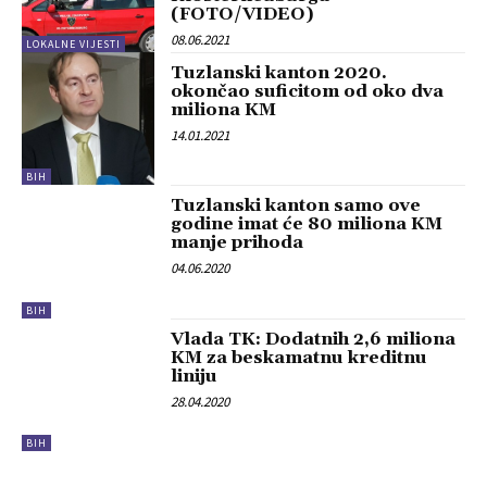
(FOTO/VIDEO)
08.06.2021
LOKALNE VIJESTI
Tuzlanski kanton 2020.
okončao suficitom od oko dva
miliona KM
14.01.2021
BIH
Tuzlanski kanton samo ove
godine imat će 80 miliona KM
manje prihoda
04.06.2020
BIH
Vlada TK: Dodatnih 2,6 miliona
KM za beskamatnu kreditnu
liniju
28.04.2020
BIH