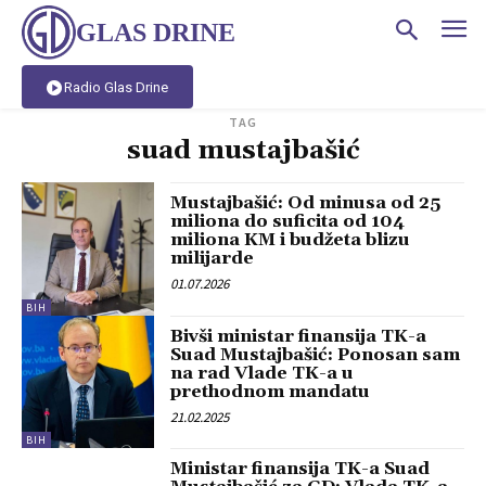
GLAS DRINE
Radio Glas Drine
TAG
suad mustajbašić
Mustajbašić: Od minusa od 25
miliona do suficita od 104
miliona KM i budžeta blizu
milijarde
01.07.2026
BIH
Bivši ministar finansija TK-a
Suad Mustajbašić: Ponosan sam
na rad Vlade TK-a u
prethodnom mandatu
21.02.2025
BIH
Ministar finansija TK-a Suad