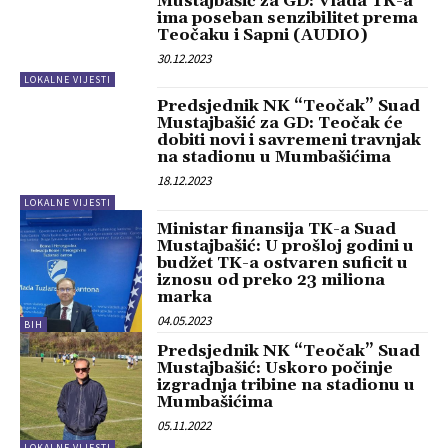
Mustajbašić za GD: Vlada TK-a
ima poseban senzibilitet prema
Teočaku i Sapni (AUDIO)
30.12.2023
LOKALNE VIJESTI
Predsjednik NK “Teočak” Suad
Mustajbašić za GD: Teočak će
dobiti novi i savremeni travnjak
na stadionu u Mumbašićima
18.12.2023
LOKALNE VIJESTI
Ministar finansija TK-a Suad
Mustajbašić: U prošloj godini u
budžet TK-a ostvaren suficit u
iznosu od preko 23 miliona
marka
04.05.2023
BIH
Predsjednik NK “Teočak” Suad
Mustajbašić: Uskoro počinje
izgradnja tribine na stadionu u
Mumbašićima
05.11.2022
LOKALNE VIJESTI