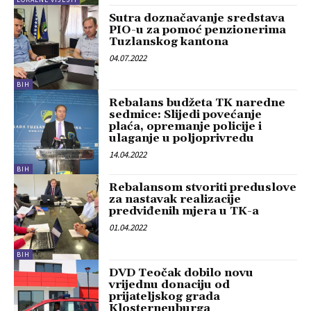
Sutra doznačavanje sredstava
PIO-u za pomoć penzionerima
Tuzlanskog kantona
04.07.2022
BIH
Rebalans budžeta TK naredne
sedmice: Slijedi povećanje
plaća, opremanje policije i
ulaganje u poljoprivredu
14.04.2022
BIH
Rebalansom stvoriti preduslove
za nastavak realizacije
predviđenih mjera u TK-a
01.04.2022
BIH
DVD Teočak dobilo novu
vrijednu donaciju od
prijateljskog grada
Klosterneuburga