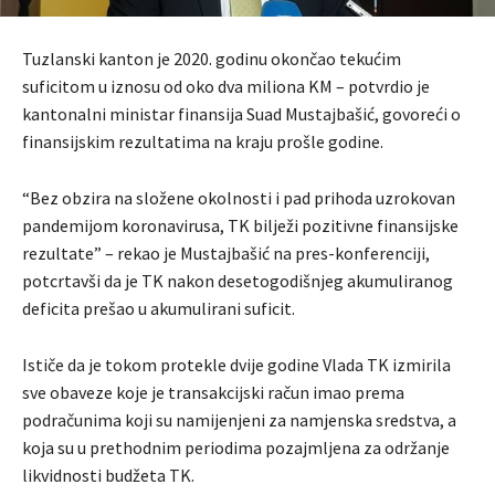
Tuzlanski kanton je 2020. godinu okončao tekućim
suficitom u iznosu od oko dva miliona KM – potvrdio je
kantonalni ministar finansija Suad Mustajbašić, govoreći o
finansijskim rezultatima na kraju prošle godine.
“Bez obzira na složene okolnosti i pad prihoda uzrokovan
pandemijom koronavirusa, TK bilježi pozitivne finansijske
rezultate” – rekao je Mustajbašić na pres-konferenciji,
potcrtavši da je TK nakon desetogodišnjeg akumuliranog
deficita prešao u akumulirani suficit.
Ističe da je tokom protekle dvije godine Vlada TK izmirila
sve obaveze koje je transakcijski račun imao prema
podračunima koji su namijenjeni za namjenska sredstva, a
koja su u prethodnim periodima pozajmljena za održanje
likvidnosti budžeta TK.