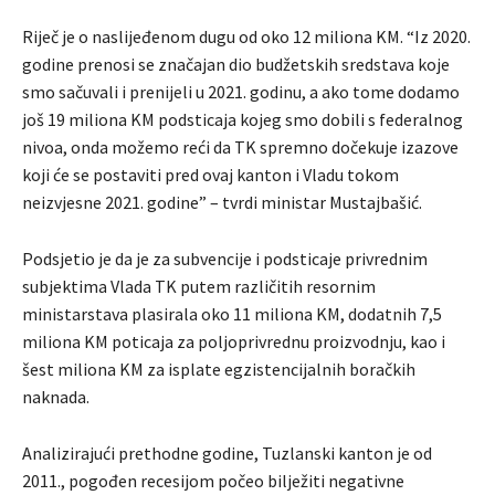
Riječ je o naslijeđenom dugu od oko 12 miliona KM. “Iz 2020.
godine prenosi se značajan dio budžetskih sredstava koje
smo sačuvali i prenijeli u 2021. godinu, a ako tome dodamo
još 19 miliona KM podsticaja kojeg smo dobili s federalnog
nivoa, onda možemo reći da TK spremno dočekuje izazove
koji će se postaviti pred ovaj kanton i Vladu tokom
neizvjesne 2021. godine” – tvrdi ministar Mustajbašić.
Podsjetio je da je za subvencije i podsticaje privrednim
subjektima Vlada TK putem različitih resornim
ministarstava plasirala oko 11 miliona KM, dodatnih 7,5
miliona KM poticaja za poljoprivrednu proizvodnju, kao i
šest miliona KM za isplate egzistencijalnih boračkih
naknada.
Analizirajući prethodne godine, Tuzlanski kanton je od
2011., pogođen recesijom počeo bilježiti negativne