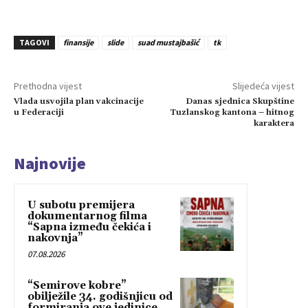
TAGOVI
finansije
slide
suad mustajbašić
tk
Prethodna vijest
Slijedeća vijest
Vlada usvojila plan vakcinacije
Danas sjednica Skupštine
u Federaciji
Tuzlanskog kantona – hitnog
karaktera
Najnovije
U subotu premijera
dokumentarnog filma
“Sapna između čekića i
nakovnja”
07.08.2026
“Semirove kobre”
obilježile 34. godišnjicu od
formiranja ove jedinice