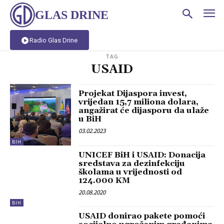
GLAS DRINE
Radio Glas Drine
TAG
USAID
Projekat Dijaspora invest,
vrijedan 15,7 miliona dolara,
angažirat će dijasporu da ulaže
u BiH
03.02.2023
BIH
UNICEF BiH i USAID: Donacija
sredstava za dezinfekciju
školama u vrijednosti od
124.000 KM
20.08.2020
BIH
USAID donirao pakete pomoći