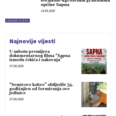
socijalno ugroženim građanima
općine Sapna
14.05.2020
LOKALNE VIJESTI
Najnovije vijesti
U subotu premijera
dokumentarnog filma “Sapna
između čekića i nakovnja”
07.08.2026
“Semirove kobre” obilježile 34.
godišnjicu od formiranja ove
jedinice
07.08.2026