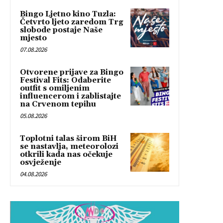
Bingo Ljetno kino Tuzla:
Četvrto ljeto zaredom Trg
slobode postaje Naše
mjesto
07.08.2026
Otvorene prijave za Bingo
Festival Fits: Odaberite
outfit s omiljenim
influencerom i zablistajte
na Crvenom tepihu
05.08.2026
Toplotni talas širom BiH
se nastavlja, meteorolozi
otkrili kada nas očekuje
osvježenje
04.08.2026