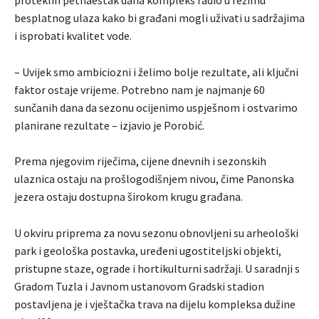
besplatnog ulaza kako bi građani mogli uživati u sadržajima
i isprobati kvalitet vode.
– Uvijek smo ambiciozni i želimo bolje rezultate, ali ključni
faktor ostaje vrijeme. Potrebno nam je najmanje 60
sunčanih dana da sezonu ocijenimo uspješnom i ostvarimo
planirane rezultate – izjavio je Porobić.
Prema njegovim riječima, cijene dnevnih i sezonskih
ulaznica ostaju na prošlogodišnjem nivou, čime Panonska
jezera ostaju dostupna širokom krugu građana.
U okviru priprema za novu sezonu obnovljeni su arheološki
park i geološka postavka, uređeni ugostiteljski objekti,
pristupne staze, ograde i hortikulturni sadržaji. U saradnji s
Gradom Tuzla i Javnom ustanovom Gradski stadion
postavljena je i vještačka trava na dijelu kompleksa dužine