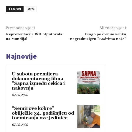
TAGOVI
slide
Prethodna vijest
Slijedeća vijest
Reprezentacija BiH otputovala
Bingo pokrenuo veliku
na Mundijal
nagradnu igru “Bodrimo naše”
Najnovije
U subotu premijera
dokumentarnog filma
“Sapna između čekića i
nakovnja”
07.08.2026
“Semirove kobre”
obilježile 34. godišnjicu od
formiranja ove jedinice
07.08.2026