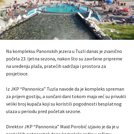
Na kompleksu Panonskih jezera u Tuzli danas je zvanično
počela 23. ljetna sezona, nakon što su završene pripreme
na uređenju plaža, pratećih sadržaja i prostora za
posjetioce.
Iz JKP “Pannonica” Tuzla navode da je kompleks spreman
za prijem gostiju, a sunčani dani tokom maja već su privukli
veliki broj kupača koji su koristili pogodnosti besplatnog
ulaza u periodu pred početak sezone.
Direktor JKP “Pannonica” Maid Porobić izjavio je da je u
proteklih petnaestak dana kompleks radio u režimu