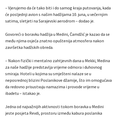
– Vjerujemo da će tako biti i do samog kraja putovanja, kada
će posljednji avion s našim hadžijama 10. juna, u večernjim
satima, sletjeti na Sarajevski aerodrom – dodao je.
Govoreći o boravku hadžija u Medini, Čamdžić je kazao da se
među njima osjeća znatno opuštenija atmosfera nakon
završetka hadžskih obreda.
– Nakon fizički i mentalno zahtjevnih dana u Mekki, Medina
za naše hadžije predstavlja vrijeme odmora i duhovnog
smiraja. Hoteli u kojima su smješteni nalaze se u
neposrednoj blizini Poslanikove džamije, što im omogućava
da redovno prisustvuju namazima i provode vrijeme u
ibadetu – istakao je.
Jedna od najvažnijih aktivnosti tokom boravka u Medini
jeste posjeta Revdi, prostoru između kabura poslanika