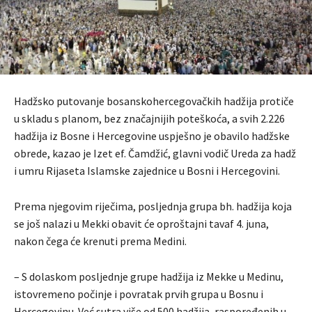
Hadžsko putovanje bosanskohercegovačkih hadžija protiče
u skladu s planom, bez značajnijih poteškoća, a svih 2.226
hadžija iz Bosne i Hercegovine uspješno je obavilo hadžske
obrede, kazao je Izet ef. Čamdžić, glavni vodič Ureda za hadž
i umru Rijaseta Islamske zajednice u Bosni i Hercegovini.
Prema njegovim riječima, posljednja grupa bh. hadžija koja
se još nalazi u Mekki obavit će oproštajni tavaf 4. juna,
nakon čega će krenuti prema Medini.
– S dolaskom posljednje grupe hadžija iz Mekke u Medinu,
istovremeno počinje i povratak prvih grupa u Bosnu i
Hercegovinu. Već sutra više od 500 hadžija, raspoređenih u