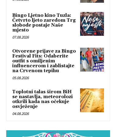
Bingo Ljetno kino Tuzla:
Četvrto ljeto zaredom Trg
slobode postaje Naše
mjesto
07.08.2026
Otvorene prijave za Bingo
Festival Fits: Odaberite
outfit s omiljenim
influencerom i zablistajte
na Crvenom tepihu
05.08.2026
Toplotni talas širom BiH
se nastavlja, meteorolozi
otkrili kada nas očekuje
osvježenje
04.08.2026