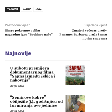
TAGOVI
HADŽ
slide
Prethodna vijest
Slijedeća vijest
Bingo pokrenuo veliku
Zmajevi večeras protiv
nagradnu igru “Bodrimo naše”
Paname: Barbarez pruža šansu
novim snagama
Najnovije
U subotu premijera
dokumentarnog filma
“Sapna između čekića i
nakovnja”
07.08.2026
“Semirove kobre”
obilježile 34. godišnjicu od
formiranja ove jedinice
07.08.2026