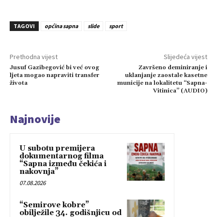
TAGOVI
općina sapna
slide
sport
Prethodna vijest
Slijedeća vijest
Jusuf Gazibegović bi već ovog
Završeno deminiranje i
ljeta mogao napraviti transfer
uklanjanje zaostale kasetne
života
municije na lokalitetu “Sapna-
Vitinica” (AUDIO)
Najnovije
U subotu premijera
dokumentarnog filma
“Sapna između čekića i
nakovnja”
07.08.2026
“Semirove kobre”
obilježile 34. godišnjicu od