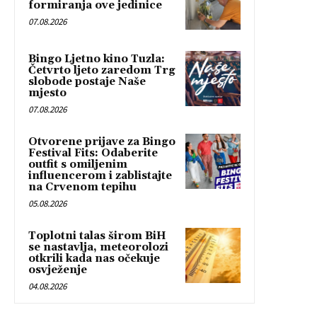
formiranja ove jedinice
07.08.2026
Bingo Ljetno kino Tuzla:
Četvrto ljeto zaredom Trg
slobode postaje Naše
mjesto
07.08.2026
Otvorene prijave za Bingo
Festival Fits: Odaberite
outfit s omiljenim
influencerom i zablistajte
na Crvenom tepihu
05.08.2026
Toplotni talas širom BiH
se nastavlja, meteorolozi
otkrili kada nas očekuje
osvježenje
04.08.2026