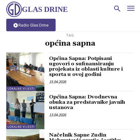
GLAS DRINE
Radio Glas Drine
TAG
općina sapna
Općina Sapna: Potpisani
ugovori o sufinansiranju
projekata iz oblasti kulture i
sporta u ovoj godini
15.04.2026
LOKALNE VIJESTI
Općina Sapna: Dvodnevna
obuka za predstavnike javnih
ustanova
13.04.2026
LOKALNE VIJESTI
Načelnik Sapne Zudin