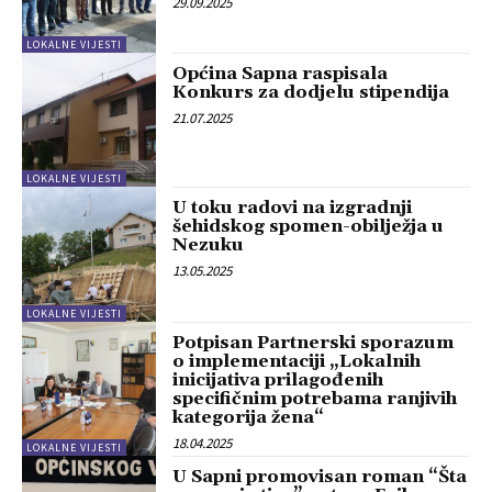
29.09.2025
LOKALNE VIJESTI
Općina Sapna raspisala
Konkurs za dodjelu stipendija
21.07.2025
LOKALNE VIJESTI
U toku radovi na izgradnji
šehidskog spomen-obilježja u
Nezuku
13.05.2025
LOKALNE VIJESTI
Potpisan Partnerski sporazum
o implementaciji „Lokalnih
inicijativa prilagođenih
specifičnim potrebama ranjivih
kategorija žena“
18.04.2025
LOKALNE VIJESTI
U Sapni promovisan roman “Šta