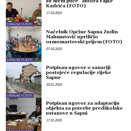
su meni ptice” autora Fajke
Kadrića (FOTO)
17.03.2025
LOKALNE VIJESTI
Načelnik Općine Sapna Zudin
Mahmutović upriličio
osmomartovski prijem (FOTO)
07.03.2025
LOKALNE VIJESTI
Potpisan ugovor o sanaciji
postojeće regulacije rijeke
Sapne
20.01.2025
LOKALNE VIJESTI
Potpisan ugovor za adaptaciju
objekta za potrebe predškolske
ustanove u Sapni
17.01.2025