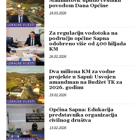
Mahmutović uputio čestitku
povodom Dana Općine
18.03.2026
LOKALNE VIJESTI
Za regulaciju vodotoka na
području općine Sapna
odobreno više od 400 hiljada
KM
26.02.2026
LOKALNE VIJESTI
Dva miliona KM za vodne
projekte u Sapni: Usvojen
amandman na Budžet TK za
2026. godinu
19.02.2026
LOKALNE VIJESTI
Općina Sapna: Edukacija
predstavnika organizacija
civilnog društva
13.02.2026
LOKALNE VIJESTI