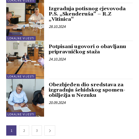
LOKALNE VIJESTI
Izgradnja potisnog cjevovoda
P.S. „Skenderuša“ – R.Z
„Vitinica“
28.10.2024
LOKALNE VIJESTI
Potpisani ugovori o obavljanu
pripravničkog staža
24.10.2024
LOKALNE VIJESTI
Obezbjeđen dio sredstava za
izgradnju šehidskog spomen-
obilježja u Nezuku
20.09.2024
LOKALNE VIJESTI
1
2
3