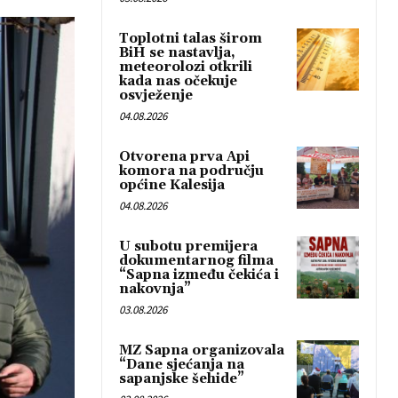
Toplotni talas širom
BiH se nastavlja,
meteorolozi otkrili
kada nas očekuje
osvježenje
04.08.2026
Otvorena prva Api
komora na području
općine Kalesija
04.08.2026
U subotu premijera
dokumentarnog filma
“Sapna između čekića i
nakovnja”
03.08.2026
MZ Sapna organizovala
“Dane sjećanja na
sapanjske šehide”