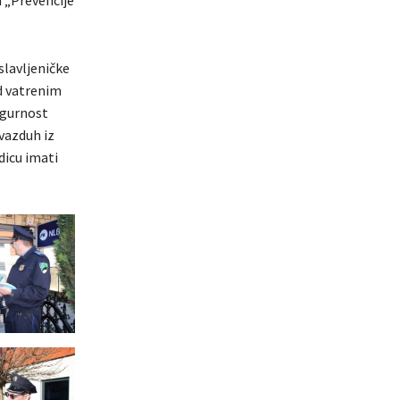
a „Prevencije
slavljeničke
d vatrenim
igurnost
 vazduh iz
dicu imati