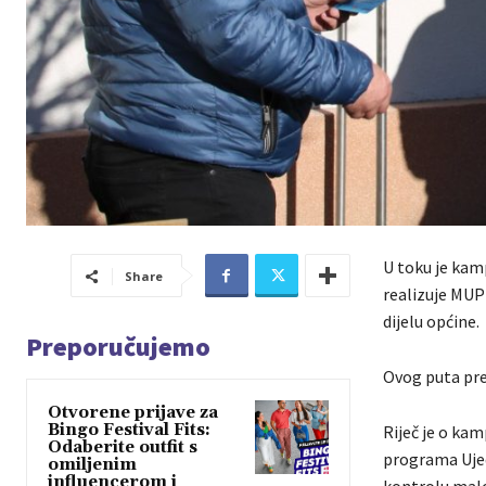
U toku je kam
Share
realizuje MUP 
dijelu općine.
Preporučujemo
Ovog puta pre
Otvorene prijave za
Bingo Festival Fits:
Riječ je o kam
Odaberite outfit s
programa Ujed
omiljenim
influencerom i