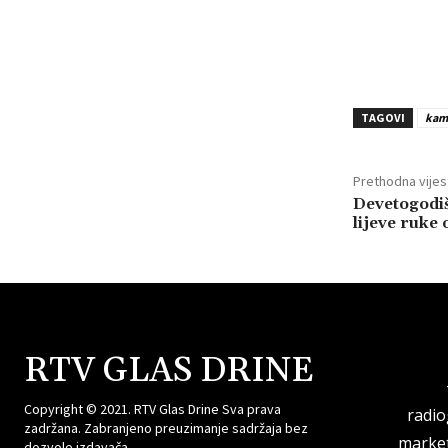
TAGOVI
kam
Prethodna vijes
Devetogodiš
lijeve ruke
RTV GLAS DRINE
Copyright © 2021. RTV Glas Drine Sva prava
radi
zadržana. Zabranjeno preuzimanje sadržaja bez
market
dozvole izdavača.