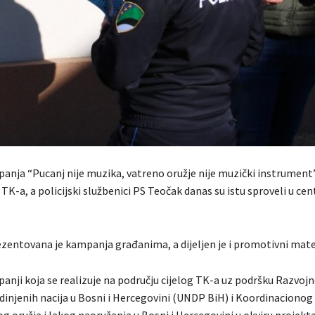
panja “Pucanj nije muzika, vatreno oružje nije muzički instrument
TK-a, a policijski službenici PS Teočak danas su istu sproveli u c
zentovana je kampanja građanima, a dijeljen je i promotivni mater
panji koja se realizuje na području cijelog TK-a uz podršku Razvoj
injenih nacija u Bosni i Hercegovini (UNDP BiH) i Koordinacionog