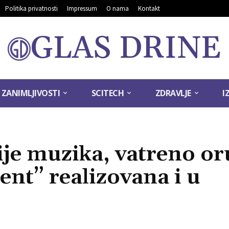
Politika privatnosti
Impressum
O nama
Kontakt
GLAS DRINE
ZANIMLJIVOSTI
SCITECH
ZDRAVLJE
I
je muzika, vatreno or
ent” realizovana i u