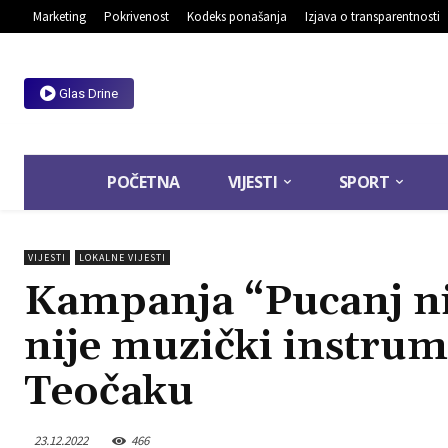
Marketing
Pokrivenost
Kodeks ponašanja
Izjava o transparentnosti
Glas Drine
POČETNA
VIJESTI
SPORT
VIJESTI
LOKALNE VIJESTI
Kampanja “Pucanj ni
nije muzički instrum
Teočaku
23.12.2022
466