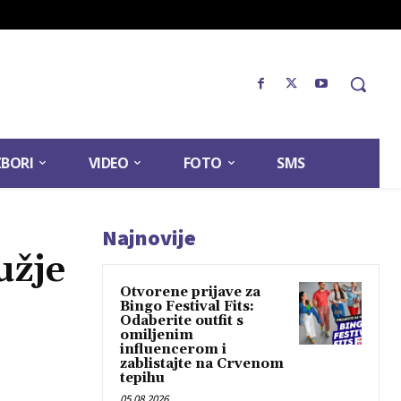
ZBORI
VIDEO
FOTO
SMS
Najnovije
užje
Otvorene prijave za
Bingo Festival Fits:
Odaberite outfit s
omiljenim
influencerom i
zablistajte na Crvenom
tepihu
05.08.2026