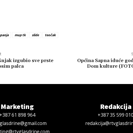
panja
mup tk
slide
teočak
t
S
njak izgubio sve prste
Općina Sapna iduće god
 osim palca
Dom kulture (FO
Marketing
Redakcija
+387 61 898 964
+387 35 599 01
oglasdrine@gmail.com
redakcija@rtvglasdri
ing@rtvglasdrine.com