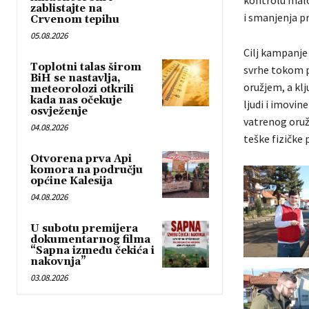
kontrolu malog
zablistajte na
i smanjenja pr
Crvenom tepihu
05.08.2026
Cilj kampanje 
Toplotni talas širom
svrhe tokom p
BiH se nastavlja,
oružjem, a kl
meteorolozi otkrili
kada nas očekuje
ljudi i imovin
osvježenje
vatrenog oruž
04.08.2026
teške fizičke 
Otvorena prva Api
komora na području
općine Kalesija
04.08.2026
U subotu premijera
dokumentarnog filma
“Sapna između čekića i
nakovnja”
03.08.2026