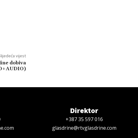
lijedeća vijest
ine dobiva
TO+AUDIO)
Direktor
0
+387 35 597 016
ne.com
glasdrine@rtvglasdrine.com