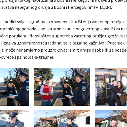
 oružja i lakog naoružanja u Bosni i Hercegovini u okviru projekt
isustva nelegalnog oružja u Bosni i Hercegovini” (PILLAR).
je podići svijest građana o opasnosti korištenja vatrenog oružja u 
razničnog perioda, kao i promovisanje odgovornog vlasništva na
jučne poruke su: Neovlaštena upotreba vatrenog oružja ugrožava s
e i izaziva uznemirenost građana, te je legalno kažnjivo i Pucanje u
ja može nenamjerno prouzrokovati smrt druge osobe ili za poslje
povrede i psihološke traume.