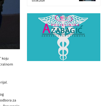
03.08.2026
” koju
entralnom
ijal.
nog
 odbora za