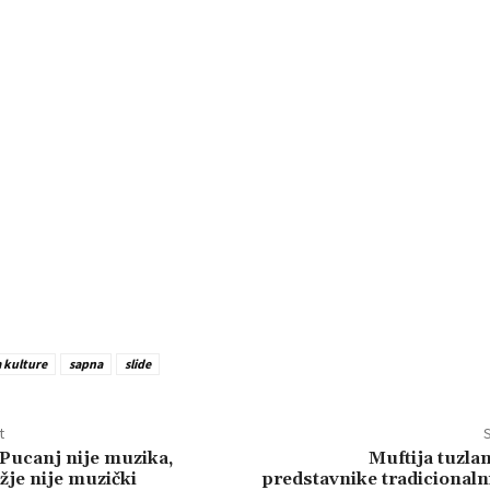
 kulture
sapna
slide
t
S
Pucanj nije muzika,
Muftija tuzla
žje nije muzički
predstavnike tradicionaln