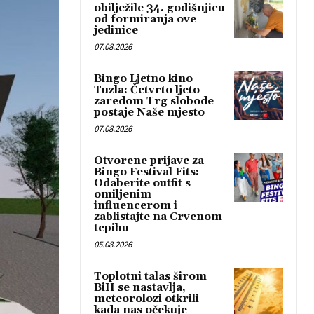
obilježile 34. godišnjicu
od formiranja ove
jedinice
07.08.2026
Bingo Ljetno kino
Tuzla: Četvrto ljeto
zaredom Trg slobode
postaje Naše mjesto
07.08.2026
Otvorene prijave za
Bingo Festival Fits:
Odaberite outfit s
omiljenim
influencerom i
zablistajte na Crvenom
tepihu
05.08.2026
Toplotni talas širom
BiH se nastavlja,
meteorolozi otkrili
kada nas očekuje