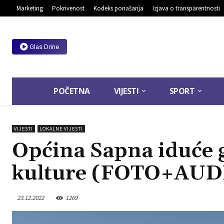
Marketing
Pokrivenost
Kodeks ponašanja
Izjava o transparentnosti
Glas Drine
POČETNA
VIJESTI
SPORT
VIJESTI
LOKALNE VIJESTI
Općina Sapna iduće
kulture (FOTO+AUD
23.12.2022
1269