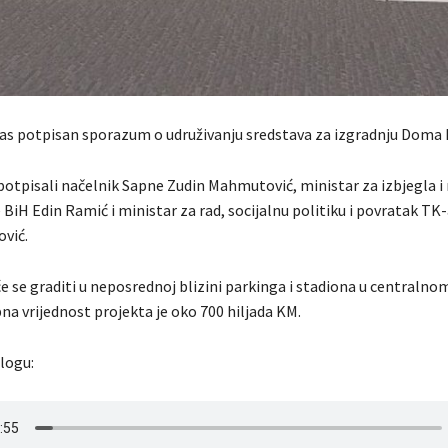
nas potpisan sporazum o udruživanju sredstava za izgradnju Doma 
otpisali načelnik Sapne Zudin Mahmutović, ministar za izbjegla i 
e BiH Edin Ramić i ministar za rad, socijalnu politiku i povratak TK
vić.
 se graditi u neposrednoj blizini parkinga i stadiona u centralnom
na vrijednost projekta je oko 700 hiljada KM.
ilogu: