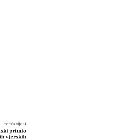
lijedeća vijest
nski primio
ih vjerskih