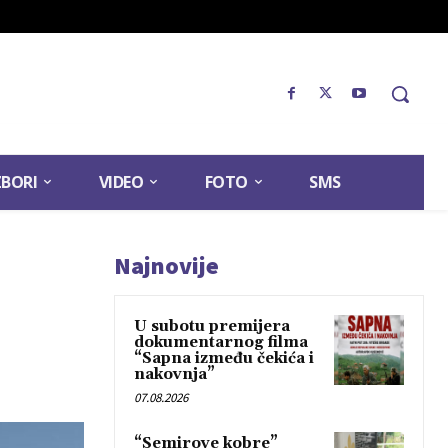
ZBORI
VIDEO
FOTO
SMS
Najnovije
U subotu premijera
dokumentarnog filma
“Sapna između čekića i
nakovnja”
07.08.2026
“Semirove kobre”