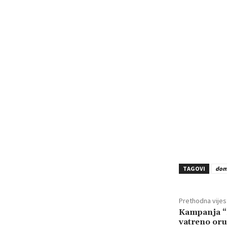
TAGOVI
dom
Prethodna vijes
Kampanja “
vatreno oru