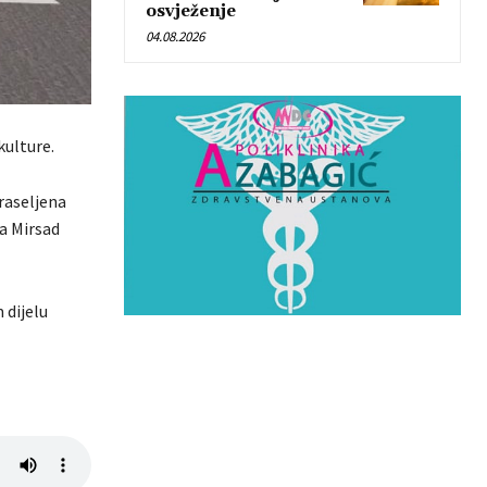
osvježenje
04.08.2026
kulture.
raseljena
-a Mirsad
 dijelu