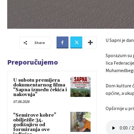
U Sapni je da
Share
Sporazum su p
Preporučujemo
lica Federacij
Muhamedbego
U subotu premijera
dokumentarnog filma
Dom kulture će
“Sapna između čekića i
općine, a ukup
nakovnja”
07.08.2026
Opširnije u pr
“Semirove kobre”
obilježile 34.
godišnjicu od
formiranja ove