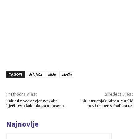
TAGOVI
drinjača
slide
zločin
Prethodna vijest
Slijedeća vijest
Sok od zove osvježava, ali i
Bh. stručnjak Miron Muslić
liječi: Evo kako da ga napravite
novi trener Schalkea 04
Najnovije