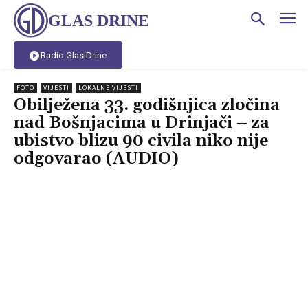
GLAS DRINE
Radio Glas Drine
FOTO
VIJESTI
LOKALNE VIJESTI
Obilježena 33. godišnjica zločina
nad Bošnjacima u Drinjači – za
ubistvo blizu 90 civila niko nije
odgovarao (AUDIO)