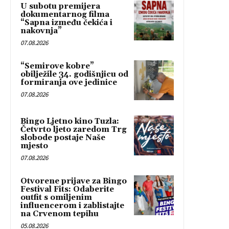
U subotu premijera
dokumentarnog filma
“Sapna između čekića i
nakovnja”
07.08.2026
“Semirove kobre”
obilježile 34. godišnjicu od
formiranja ove jedinice
07.08.2026
Bingo Ljetno kino Tuzla:
Četvrto ljeto zaredom Trg
slobode postaje Naše
mjesto
07.08.2026
Otvorene prijave za Bingo
Festival Fits: Odaberite
outfit s omiljenim
influencerom i zablistajte
na Crvenom tepihu
05.08.2026