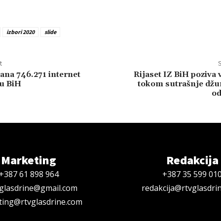
izbori 2020
slide
t
S
ana 746.271 internet
Rijaset IZ BiH poziva 
 u BiH
tokom sutrašnje dž
od
Marketing
Redakcija
+387 61 898 964
+387 35 599 01
oglasdrine@gmail.com
redakcija@rtvglasdri
ing@rtvglasdrine.com