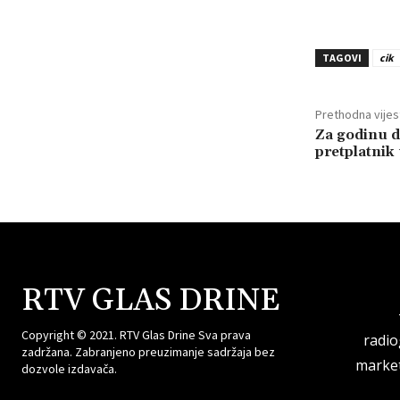
TAGOVI
cik
Prethodna vijes
Za godinu d
pretplatnik
RTV GLAS DRINE
Copyright © 2021. RTV Glas Drine Sva prava
radi
zadržana. Zabranjeno preuzimanje sadržaja bez
market
dozvole izdavača.