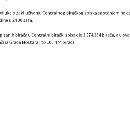
 Odluka o zaklјučivanju Centralnog biračkog spiska sa stanjem na d
dine u 24.00 sata.
isanih birača u Centralni birački spisak je 3.374.364 birača, a u ovaj
ači iz Grada Mostara i to 100.474 birača.