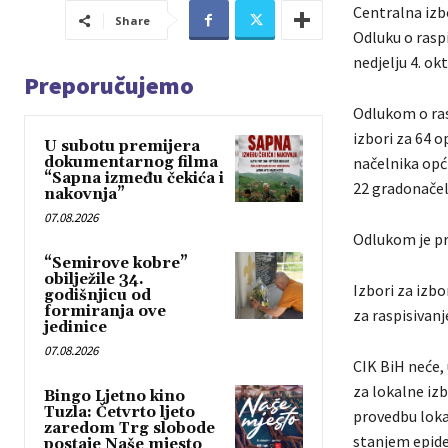
Centralna izb
Share
Odluku o raspi
nedjelju 4. ok
Preporučujemo
Odlukom o ras
izbori za 64 o
U subotu premijera
dokumentarnog filma
načelnika opći
“Sapna između čekića i
22 gradonačeln
nakovnja”
07.08.2026
Odlukom je pr
“Semirove kobre”
obilježile 34.
Izbori za izbo
godišnjicu od
formiranja ove
za raspisivanj
jedinice
07.08.2026
CIK BiH neće, 
za lokalne izb
Bingo Ljetno kino
Tuzla: Četvrto ljeto
provedbu lokal
zaredom Trg slobode
stanjem epide
postaje Naše mjesto