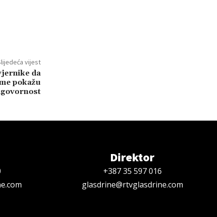
lijedeća vijest
vjernike da
ume pokažu
govornost
Direktor
0
+387 35 597 016
ne.com
glasdrine@rtvglasdrine.com