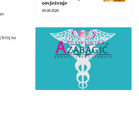
osvježenje
04.08.2026
an
 broj su