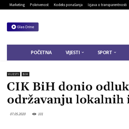
Marketing
Pokrivenost
Kodeks ponašanja
Izjava o transparentnosti
Glas Drine
POČETNA
VIJESTI
SPORT
VIJESTI
BIH
CIK BiH donio odluku
održavanju lokalnih 
07.05.2020
101