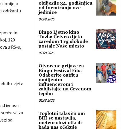
o donijela
obilježile 34. godišnjicu
od formiranja ove
ti održani u
jedinice
07.08.2026
neposredni
Bingo Ljetno kino
Tuzla: Četvrto ljeto
koj, 120
zaredom Trg slobode
postaje Naše mjesto
ova u RS-u,
07.08.2026
Otvorene prijave za
Bingo Festival Fits:
Odaberite outfit s
omiljenim
hodnih uvjeta
influencerom i
zablistajte na Crvenom
tepihu
05.08.2026
aktivnosti
 sredstva za
Toplotni talas širom
BiH se nastavlja,
vezi sa
meteorolozi otkrili
kada nas očekuje