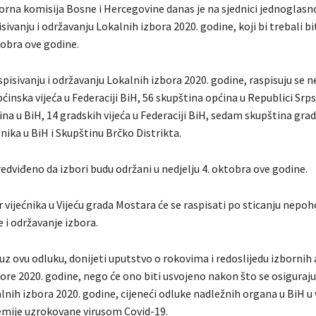
orna komisija Bosne i Hercegovine danas je na sjednici jednoglasn
sivanju i održavanju Lokalnih izbora 2020. godine, koji bi trebali bi
tobra ove godine.
pisivanju i održavanju Lokalnih izbora 2020. godine, raspisuju se 
pćinska vijeća u Federaciji BiH, 56 skupština općina u Republici Srps
na u BiH, 14 gradskih vijeća u Federaciji BiH, sedam skupština grad
ika u BiH i Skupštinu Brčko Distrikta.
edviđeno da izbori budu održani u nedjelju 4. oktobra ove godine.
r vijećnika u Vijeću grada Mostara će se raspisati po sticanju nepo
e i održavanje izbora.
uz ovu odluku, donijeti uputstvo o rokovima i redoslijedu izbornih 
ore 2020. godine, nego će ono biti usvojeno nakon što se osiguraju
nih izbora 2020. godine, cijeneći odluke nadležnih organa u BiH u 
mije uzrokovane virusom Covid-19.