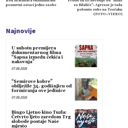
Kod Bratunaca ekshumirani
Prošle su tri decenije od “Bitke
posmrtni ostaci jedne osobe
za Bilaliće”: Agresor je tada
polomio zube na Teočaku
(FOTO+VIDEO)
Najnovije
U subotu premijera
dokumentarnog filma
“Sapna između čekića i
nakovnja”
07.08.2026
“Semirove kobre”
obilježile 34. godišnjicu od
formiranja ove jedinice
07.08.2026
Bingo Ljetno kino Tuzla:
Četvrto ljeto zaredom Trg
slobode postaje Naše
mjesto