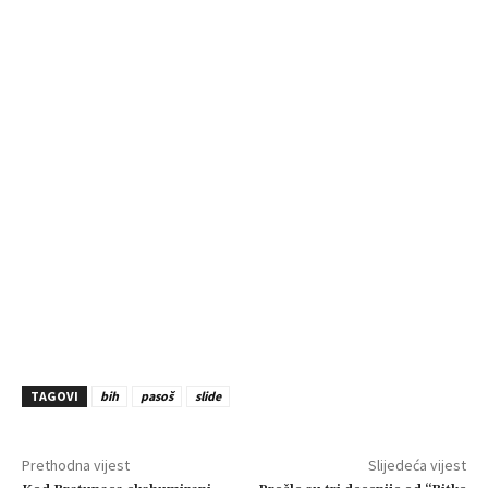
TAGOVI
bih
pasoš
slide
Prethodna vijest
Slijedeća vijest